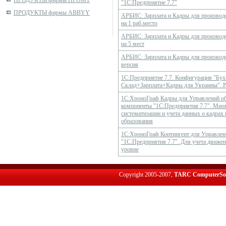
ПРОДУКТЫ фирмы ПРОМТ
"1С:Предприятие 7.7"
ПРОДУКТЫ фирмы ABBYY
АРБИС: Зарплата и Кадры для производ
на 1 раб.место
АРБИС: Зарплата и Кадры для производ
на 5 мест
АРБИС: Зарплата и Кадры для производ
версия
1С:Предприятие 7.7. Конфигурация "Бу
Склад+Зарплата+Кадры для Украины". Р
1С:ХроноГраф Кадры для Управлений об
компоненты "1С:Предприятия 7.7". Мног
систематизации и учета данных о кадрах
образования
1С:ХроноГраф Контингент для Управлен
"1С:Предприятия 7.7". Для учета движен
уровне
Copyright 2005-2007,
TARC ComputerSo