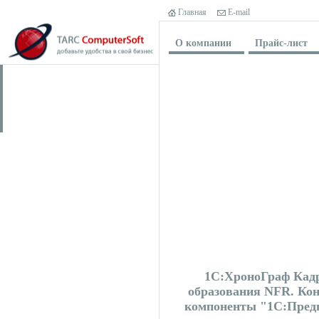
Главная
E-mail
О компании
Прайс-лист
1С:ХроноГраф Кад
образования NFR. Ко
компоненты "1С:Предп