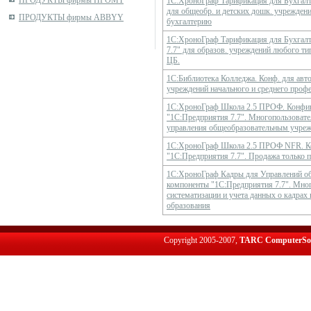
ПРОДУКТЫ фирмы ПРОМТ
1С:ХроноГраф Тарификация для Бухгалте
для общеобр. и детских дошк. учрежде
ПРОДУКТЫ фирмы ABBYY
бухгалтерию
1С:ХроноГраф Тарификация для Бухгалт
7.7" для образов. учреждений любого ти
ЦБ.
1С:Библиотека Колледжа. Конф. для авт
учреждений начального и среднего проф
1С:ХроноГраф Школа 2.5 ПРОФ. Конфиг
"1С:Предприятия 7.7". Многопользовате
управления общеобразовательным учреж
1С:ХроноГраф Школа 2.5 ПРОФ NFR. К
"1С:Предприятия 7.7". Продажа только 
1С:ХроноГраф Кадры для Управлений об
компоненты "1С:Предприятия 7.7". Мног
систематизации и учета данных о кадрах
образования
Copyright 2005-2007,
TARC ComputerSo