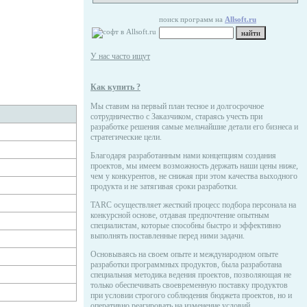
поиск программ на
Allsoft.ru
У нас часто ищут
Как купить ?
Мы ставим на первый план тесное и долгосрочное
сотрудничество с Заказчиком, стараясь учесть при
разработке решения самые мельчайшие детали его бизнеса и
стратегические цели.
Благодаря разработанным нами концепциям создания
проектов, мы имеем возможность держать наши цены ниже,
чем у конкурентов, не снижая при этом качества выходного
продукта и не затягивая сроки разработки.
TARC осуществляет жесткий процесс подбора персонала на
конкурсной основе, отдавая предпочтение опытным
специалистам, которые способны быстро и эффективно
выполнять поставленные перед ними задачи.
Основываясь на своем опыте и международном опыте
разработки программных продуктов, была разработана
специальная методика ведения проектов, позволяющая не
только обеспечивать своевременную поставку продуктов
при условии строгого соблюдения бюджета проектов, но и
оперативно реагировать на изменение условий,