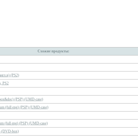
Схожие продукты:
англ.в) (PS2)
n, PS2
s box&doc) (PSP) (UMD-case)
num (full eng) (PSP) (UMD-case)
num (full eng) (PSP) (UMD-case)
D) (DVD-box)